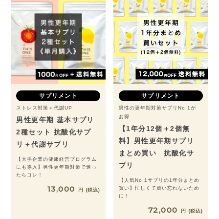
サプリメント
サプリメント
ストレス対策＋代謝UP
男性の更年期対策サプリNo.1が
お得
男性更年期 基本サプリ
【1年分12個＋2個無
2種セット 抗酸化サプ
料】男性更年期サプリ
リ＋代謝サプリ
まとめ買い 抗酸化サ
【大手企業の健康経営プログラム
プリ
にも導入】男性更年期対策で迷っ
たらコレ！
【人気No.1サプリの1年分まとめ
13,000
買い】忙しくて買い忘れないため
税込
に！
72,000
税込