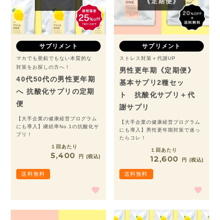
サプリメント
サプリメント
マカでも亜鉛でもない本質的な
ストレス対策＋代謝UP
対策をお探しの方へ！
男性更年期《定期便》
40代50代の男性更年期
基本サプリ2種セッ
へ 抗酸化サプリの定期
ト 抗酸化サプリ＋代
便
謝サプリ
【大手企業の健康経営プログラム
【大手企業の健康経営プログラム
にも導入】継続率No.1の抗酸化サ
にも導入】男性更年期対策で迷っ
プリ！
たらコレ！
１回あたり
１回あたり
5,400
税込
12,600
税込
送料無料
送料無料