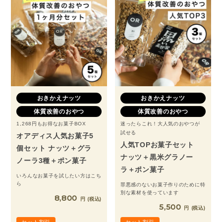
おきかえナッツ
おきかえナッツ
体質改善のおやつ
体質改善のおやつ
迷ったらこれ！大人気のおやつが
1,268円もお得なお菓子BOX
試せる
オアディス人気お菓子5
人気TOPお菓子セット
個セット ナッツ＋グラ
ナッツ＋黒米グラノー
ノーラ3種＋ポン菓子
ラ＋ポン菓子
いろんなお菓子を試したい方はこち
ら
罪悪感のないお菓子作りのために特
別な素材を使っています
8,800
税込
5,500
税込
セット割引
セット割引