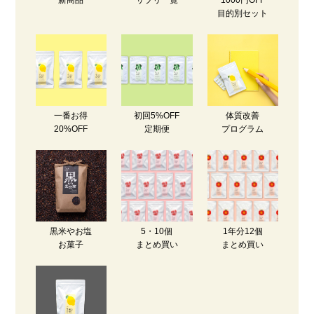
新商品
サプリ一覧
1000円OFF
目的別セット
一番お得
初回5%OFF
体質改善
20%OFF
定期便
プログラム
黒米やお塩
5・10個
1年分12個
お菓子
まとめ買い
まとめ買い