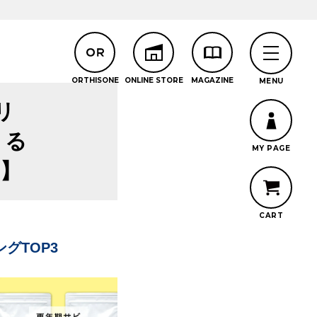
リ
える
選】
グTOP3