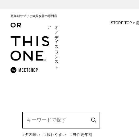
更年期サプリと体質改善の専門店
STORE TOP
ア
オ
ア
デ
ィ
ス
ワ
ン
ス
ト
#夕方眠い
#疲れやすい
#男性更年期