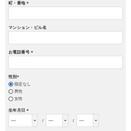
町・番地
(必
須)
マンション・ビル名
お電話番号
(必
須)
性別
指定なし
(必
男性
須)
女性
生年月日
(必
須)