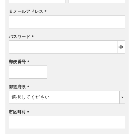
須)
Ｅメールアドレス
(必
須)
パスワード
(必
須)
郵便番号
(必
須)
都道府県
(必
須)
市区町村
(必
須)