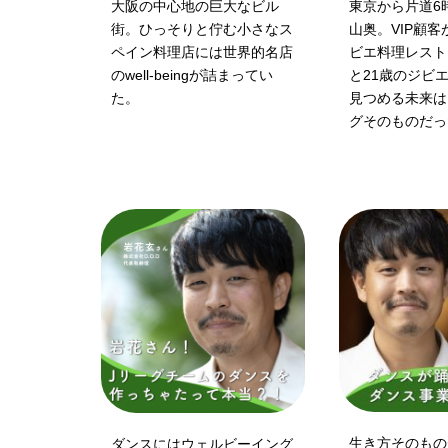
大阪の中心地の巨大なビル
東京から片道6
街。ひっそりと佇む小さなス
山奥。VIP顧
ペイン料理店には世界的名店
ビエ料理レスト
のwell-beingが詰まってい
と21歳のジビ
た。
見つめる未来は
グそのものだっ
生き方そのもの
ダンスにはウェルビーイング