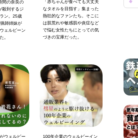
「赤ちゃんが食べても大丈夫
時間の奈良の
なタオルを目指す」集まった
客が殺到するジ
熱狂的なファンたち。そこに
ラン。25歳
は肌荒れや敏感肌や炎症など
エ猟師姉妹が
で悩む女性たちにとっての気
ウェルビーン
づきの宝庫だった。
た。
がウェルビー
100年企業のウェルビーイン