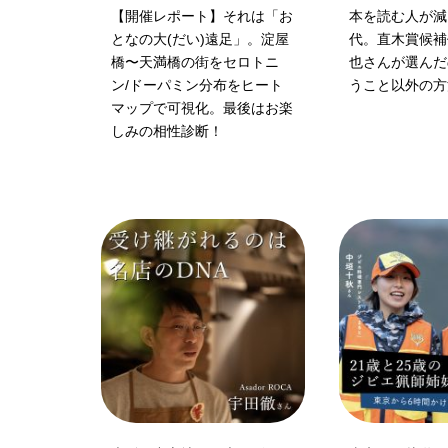
【開催レポート】それは「お
本を読む人が減
となの大(だい)遠足」。淀屋
代。直木賞候補
橋〜天満橋の街をセロトニ
也さんが選んだ
ン/ドーパミン分布をヒート
うこと以外の方
マップで可視化。最後はお楽
しみの相性診断！