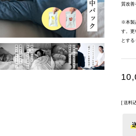
質改善
※本製
す。更
とする
10,
送料