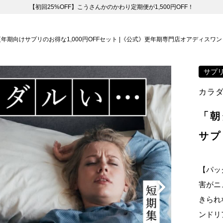
【初回25%OFF】こうさんかのかわり定期便が1,500円OFF！
更年期向けサプリのお得な1,000円OFFセット |《公式》更年期専門店オアディスワン
サプ
カラ
「朝
サプ
【パッ
害がニ
きられ
ンドリ