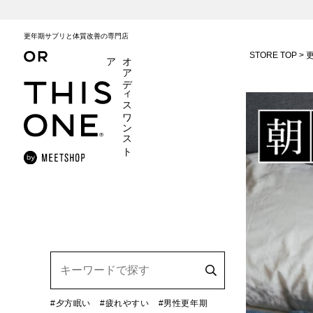
更年期サプリと体質改善の専門店
STORE TOP
ア
オ
ア
デ
ィ
ス
ワ
ン
ス
ト
#夕方眠い
#疲れやすい
#男性更年期