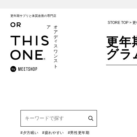
更年期サプリと体質改善の専門店
STORE TOP
更
ア
オ
ア
デ
ィ
ス
ワ
ン
ス
ト
更年
グラ
#夕方眠い
#疲れやすい
#男性更年期