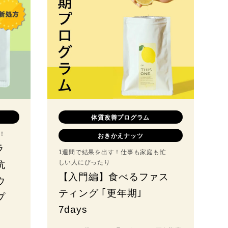
体質改善プログラム
！
おきかえナッツ
ラ
1週間で結果を出す！仕事も家庭も忙
しい人にぴったり
抗
【入門編】食べるファス
ウ
ティング ｢更年期｣
プ
7days