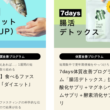
質改善プログラム
体質改善プログラム
えあれば…」1週間の短
短期集中で更年期便秘をやっつけろ
取り組める
7days体質改善プログ
編】食べるファス
ム「腸活デトックス」
 ｢ダイエット｣
酸化サプリ＋マグネシ
ムサプリ＋酵素消化サ
リ
ファスティングの科学的な仕
ので結果が出る