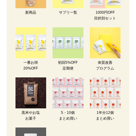
新商品
サプリ一覧
1000円OFF
目的別セット
一番お得
初回5%OFF
体質改善
20%OFF
定期便
プログラム
黒米やお塩
5・10個
1年分12個
お菓子
まとめ買い
まとめ買い