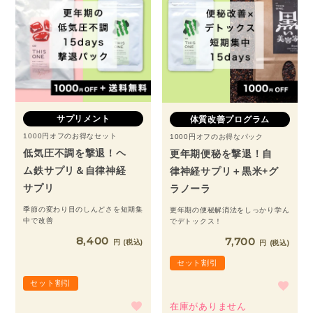
サプリメント
体質改善プログラム
1000円オフのお得なセット
1000円オフのお得なパック
低気圧不調を撃退！ヘ
更年期便秘を撃退！自
ム鉄サプリ＆自律神経
律神経サプリ＋黒米+グ
サプリ
ラノーラ
季節の変わり目のしんどさを短期集
更年期の便秘解消法をしっかり学ん
中で改善
でデトックス！
8,400
7,700
税込
税込
セット割引
セット割引
在庫がありません