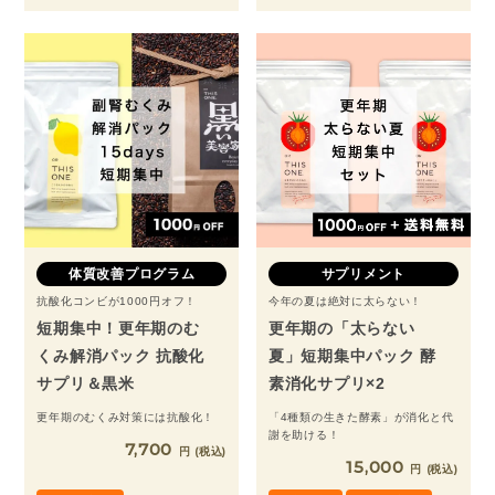
体質改善プログラム
サプリメント
抗酸化コンビが1000円オフ！
今年の夏は絶対に太らない！
短期集中！更年期のむ
更年期の「太らない
くみ解消パック 抗酸化
夏」短期集中パック 酵
サプリ＆黒米
素消化サプリ×2
更年期のむくみ対策には抗酸化！
「4種類の生きた酵素」が消化と代
謝を助ける！
7,700
税込
15,000
税込