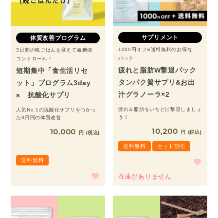
サプリメント
体質改善プログラム
1000円オフ&送料無料のお得な
3日間の晩ごはんを変えて血糖値
パック
コントロール！
疲れと脂肪W撃退パック
短期集中「食生活リセ
タンパク質サプリ&お出
ット」プログラム3day
汁グラノーラ×2
s 抗酸化サプリ
疲れ＆脂肪をいちどに撃退しましょ
人気No.1の抗酸化サプリをつかっ
う！
た3日間の体質改善
10,200
10,000
税込
税込
送料無料
セット割引
送料無料
在庫がありません