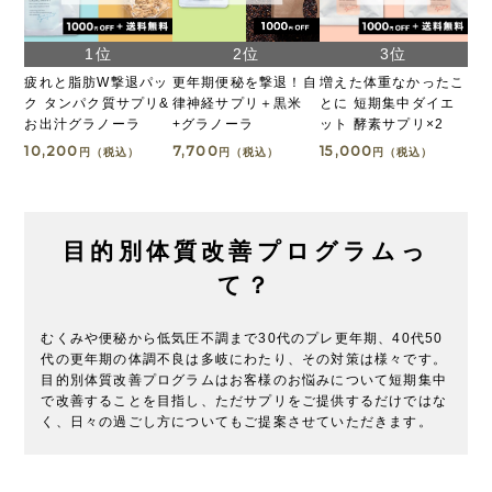
疲れと脂肪W撃退パッ
更年期便秘を撃退！自
増えた体重なかったこ
ク タンパク質サプリ&
律神経サプリ＋黒米
とに 短期集中ダイエ
お出汁グラノーラ
+グラノーラ
ット 酵素サプリ×2
10,200
7,700
15,000
円（税込）
円（税込）
円（税込）
目的別体質改善プログラムっ
て？
むくみや便秘から低気圧不調まで30代のプレ更年期、40代50
代の更年期の体調不良は多岐にわたり、その対策は様々です。
目的別体質改善プログラムはお客様のお悩みについて短期集中
で改善することを目指し、ただサプリをご提供するだけではな
く、日々の過ごし方についてもご提案させていただきます。