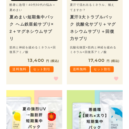
酷暑に急増！40代50代の悩み＝
夏汗で流れ出るミネラル、補え
夏めまい
てますか？
夏めまい短期集中パッ
夏汗3大トラブルパッ
ク ヘム鉄亜鉛サプリ×
ク 抗酸化サプリ＋マグ
2＋マグネシウムサプ
ネシウムサプリ＋回復
リ
力サプリ
筋肉と神経を緩めるミネラル×回
抗酸化物質×筋肉と神経を緩める
復系アミノ酸
ミネラル×回復系アミノ酸
13,400
17,400
税込
税込
送料無料
セット割引
送料無料
セット割引