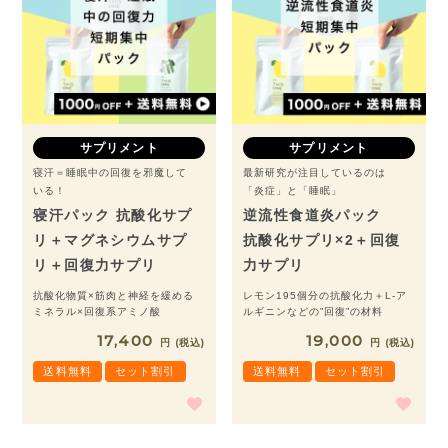
サプリメント
サプリメント
寝汗＝睡眠中の回復を邪魔して
最新研究が注目しているのは
いる！
「炎症」と「睡眠」
寝汗パック 抗酸化サプ
逆流性食道炎パック
リ＋マグネシウムサプ
抗酸化サプリ×2＋回復
リ＋回復力サプリ
力サプリ
抗酸化物質×筋肉と神経を緩める
レモン195個分の抗酸化力＋L-ア
ミネラル×回復系アミノ酸
ルギニンなどの”回復”の材料
17,400
19,000
税込
税込
送料無料
セット割引
送料無料
セット割引