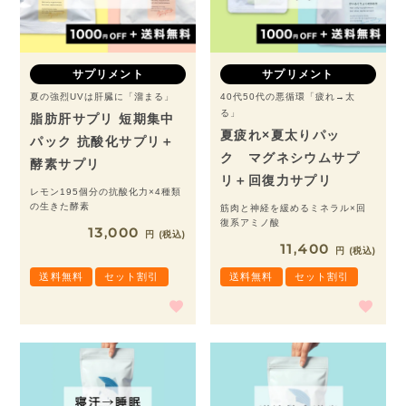
サプリメント
サプリメント
夏の強烈UVは肝臓に「溜まる」
40代50代の悪循環「疲れ→太
る」
脂肪肝サプリ 短期集中
夏疲れ×夏太りパッ
パック 抗酸化サプリ＋
ク マグネシウムサプ
酵素サプリ
リ＋回復力サプリ
レモン195個分の抗酸化力×4種類
の生きた酵素
筋肉と神経を緩めるミネラル×回
復系アミノ酸
13,000
税込
11,400
税込
送料無料
セット割引
送料無料
セット割引