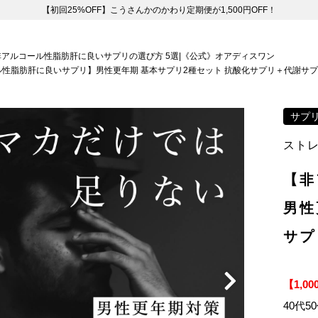
【初回25%OFF】こうさんかのかわり定期便が1,500円OFF！
非アルコール性脂肪肝に良いサプリの選び方 5選|《公式》オアディスワン
性脂肪肝に良いサプリ】男性更年期 基本サプリ2種セット 抗酸化サプリ＋代謝サ
サプ
ストレ
【非
男性
サプ
【1,0
40代