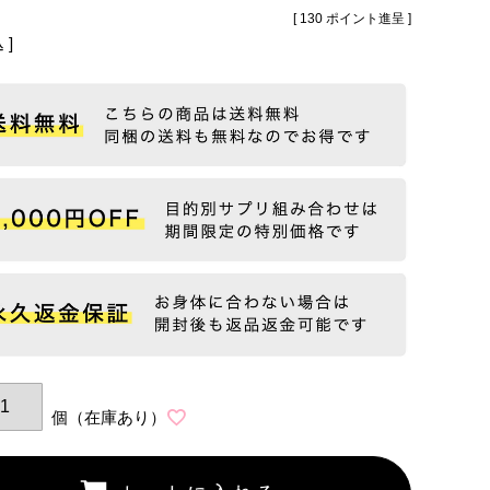
[
130
ポイント進呈 ]
込