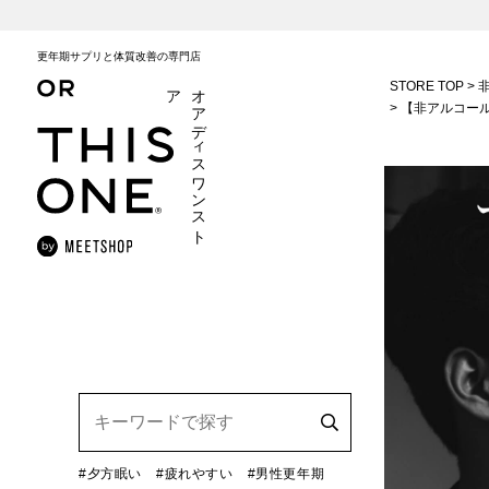
更年期サプリと体質改善の専門店
STORE TOP
ア
オ
ア
デ
ィ
ス
ワ
ン
ス
ト
【非アルコール
#夕方眠い
#疲れやすい
#男性更年期