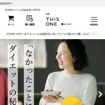
【初回25%OFF】こう
更年期サプリと体質改善の専門店
STORE TOP
非アルコール性脂肪肝に良いサプリの選び方 5選|《公式》オアディス