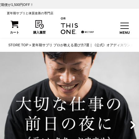
【初回25%OFF】こうさ
更年期サプリと体質改善の専門店
STORE TOP
更年期サプリ プロが教える選び方7選｜《公式》オアディスワン
【