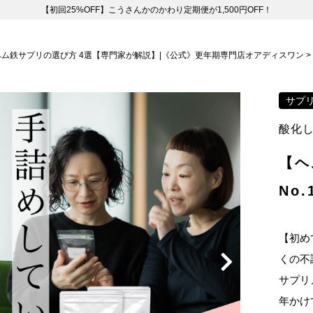
【初回25%OFF】こうさんかのかわり定期便が1,500円OFF！
ヘム鉄サプリの選び方 4選【専門家が解説】|《公式》更年期専門店オアディスワン
サプ
酸化
【ヘ
No
【初め
くの不
サプリ
年かけ