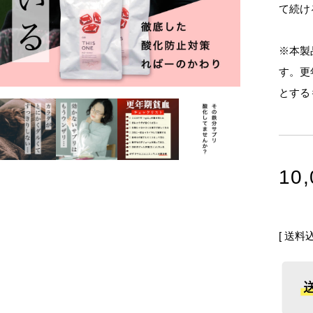
て続け
※本製
す。更
とする
10,
送料