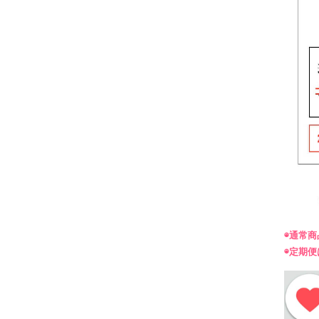
◉通常
◉定期便