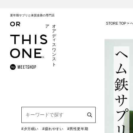
更年期サプリと体質改善の専門店
STORE TOP
ア
オ
ア
デ
ィ
ス
ワ
ン
ス
ト
#夕方眠い
#疲れやすい
#男性更年期