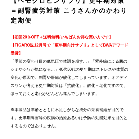
【ヘモグロビンサプリ】更年期対策
＝副腎疲労対策 こうさんかのかわり
定期便
【初回20％OFF＋送料無料/いちばんお得な買い方です】
【FIGARO誌12月号で「更年期向けサプリ」としてBWAアワード
受賞】
「季節の変わり目の低気圧で体調を崩す...」「紫外線による肌の
シミやシワが気になる…」40代50代の更年期はストレスや体質の
変化が原因で、副腎や肝臓が酸化してしまっています。オアディ
スワンが考える更年期対策は「抗酸化」。酸化＝老化ですので、
ほっておくと老化がどんどん進んでしまいます。
※本製品は年齢とともに不足しがちな成分の栄養補給が目的で
す。更年期障害等の疾病の治療あるいは予防の効能効果を目的と
するものではありません。