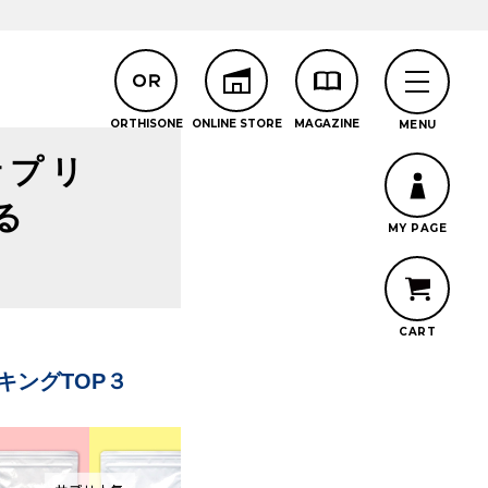
サプリ
る
キングTOP３