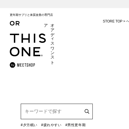
更年期サプリと体質改善の専門店
STORE TOP
ア
オ
ア
デ
ィ
ス
ワ
ン
ス
ト
#夕方眠い
#疲れやすい
#男性更年期