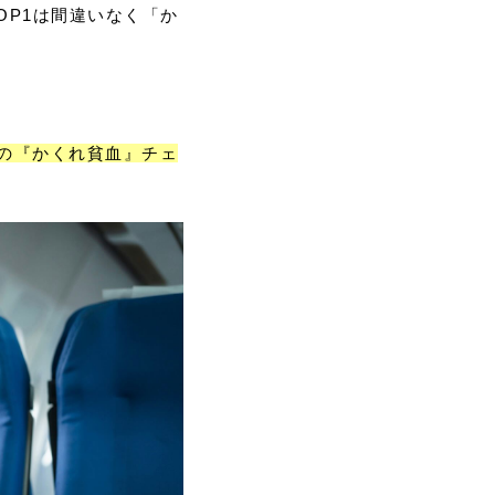
OP1は間違いなく「か
の『かくれ貧血』チェ