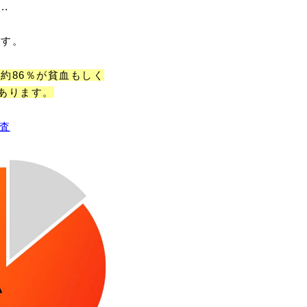
.
ます。
の約86％が貧血もしく
あります。
査