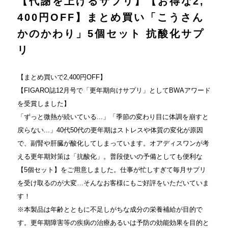
【代謝を上げるサプリ】【お得な2,
400円OFF】まとめ買い「こうさん
かのかわり」5個セット 抗酸化サプ
リ
【まとめ買いで2,400円OFF】
【FIGARO誌12月号で「更年期向けサプリ」としてBWAアワード
を受賞しました】
「ずっと微熱が続いている...」「季節の変わり目に体調を崩すと
戻らない...」40代50代の更年期はストレスや体質の変化が原因
で、副腎や肝臓が酸化してしまっています。オアディスワンが考
える更年期対策は「抗酸化」。普段使いの予備としても便利な
【5個セット】をご用意しました。仕事が忙しすぎて毎月サプリ
を受け取るのが大変…そんなお客様にもご好評をいただいていま
す！
※本製品は年齢とともに不足しがちな成分の栄養補給が目的で
す。更年期障害等の疾病の治療あるいは予防の効能効果を目的と