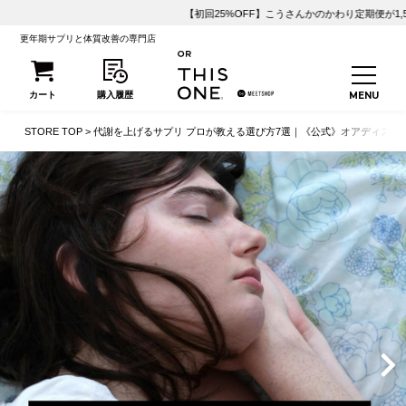
【初回25%OFF】こうさんかのかわり定期便が1,500円OFF！
更年期サプリと体質改善の専門店
STORE TOP
代謝を上げるサプリ プロが教える選び方7選｜《公式》オアディスワ