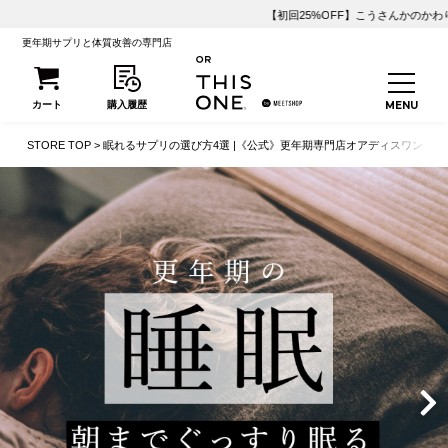
【初回25%OFF】こうさんかのかわり定期便が1,500円OFF！
更年期サプリと体質改善の専門店
STORE TOP
眠れるサプリの選び方4選 |《公式》更年期専門店オアディスワン
【