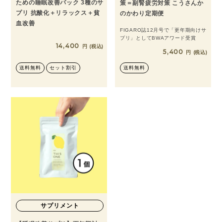
ための睡眠改善パック 3種のサ
策＝副腎疲労対策 こうさんか
プリ 抗酸化＋リラックス＋貧
のかわり定期便
血改善
FIGARO誌12月号で「更年期向けサ
プリ」としてBWAアワード受賞
14,400
税込
5,400
税込
送料無料
セット割引
送料無料
サプリメント