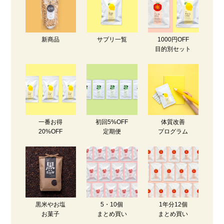
新商品
サプリ一覧
1000円OFF
目的別セット
一番お得
初回5%OFF
体質改善
20%OFF
定期便
プログラム
黒米やお塩
5・10個
1年分12個
お菓子
まとめ買い
まとめ買い