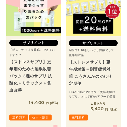
サプリメント
サプリメント
「朝までぐっすり睡眠」できてい
副腎や肝臓をしっかり抗酸化して
ますか？
更年期対策
【ストレスサプリ】更
【ストレスサプリ】更
年期のための睡眠改善
年期対策＝副腎疲労対
パック 3種のサプリ 抗
策 こうさんかのかわり
酸化＋リラックス＋貧
定期便
血改善
FIGARO誌12月号で「更年期向け
サプリ」としてBWAアワード受賞
14,400
税込
１回あたり
5,400
税込
送料無料
セット割引
送料無料