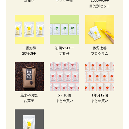
新商品
サプリ一覧
1000円OFF
目的別セット
一番お得
初回5%OFF
体質改善
20%OFF
定期便
プログラム
黒米やお塩
5・10個
1年分12個
お菓子
まとめ買い
まとめ買い