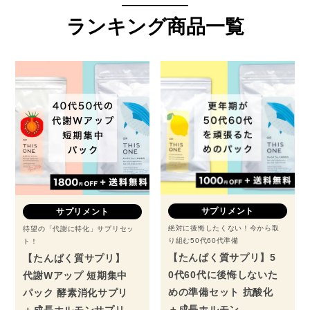
ランキング商品一覧
サプリメント
サプリメント
絶対に後悔したくない！今から取
待望の「代謝に特化」サプリセッ
り組む50代60代準備
ト！
【たんぱく質サプリ】5
【たんぱく質サプリ】
0代60代に後悔しないた
代謝Wアップ 短期集中
めの準備セット 抗酸化
パック 酵素消化サプリ
＋成長ホルモン
＋成長ホルモンサプリ