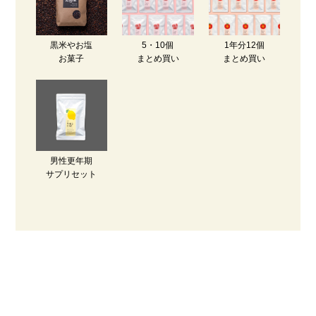
黒米やお塩
5・10個
1年分12個
お菓子
まとめ買い
まとめ買い
男性更年期
サプリセット