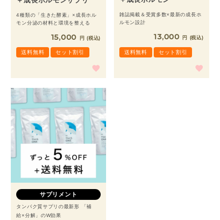
雑誌掲載＆受賞多数×最新の成長ホ
4種類の「生きた酵素」×成長ホル
ルモン設計
モン分泌の材料と環境を整える
13,000
15,000
税込
税込
送料無料
セット割引
送料無料
セット割引
サプリメント
タンパク質サプリの最新形 「補
給×分解」のW効果