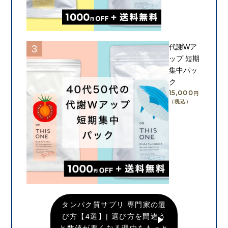
カートに入れる
代謝Wア
ップ 短期
集中パッ
ク
15,000
円
（税込）
カートに入れる
タンパク質サプリ 専門家の選
び方【4選】| 選び方を間違う
と数値が悪くなる理由をもっと