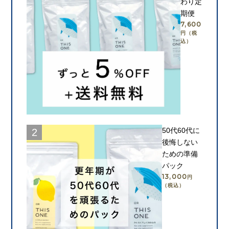
わり定
期便
7,600
円（税
込）
カートに入れる
50代60代に
後悔しない
ための準備
パック
13,000
円
（税込）