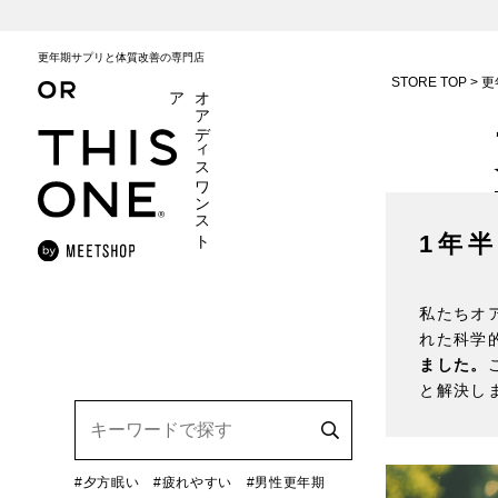
更年期サプリと体質改善の専門店
STORE TOP
更
ア
オ
ア
デ
ィ
ス
ワ
ン
ス
ト
1年
私たちオ
れた科学
ました。
と解決し
#夕方眠い
#疲れやすい
#男性更年期