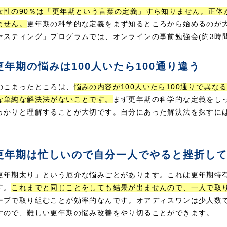
女性の90％は「更年期という言葉の定義」すら知りません。正体
ません。
更年期の科学的な定義をまず知るところから始めるのが
ァスティング」プログラムでは、オンラインの事前勉強会(約3時
年期の悩みは100人いたら100通り違う
のこまったところは、
悩みの内容が100人いたら100通りで異
な単純な解決法がないことです。
まず更年期の科学的な定義をし
っかりと理解することが大切です。自分にあった解決法を探すに
。
更年期は忙しいので自分一人でやると挫折し
更年期太り」という厄介な悩みごとがあります。これは更年期特
す。
これまでと同じことをしても結果が出ませんので、一人で取
ープで取り組むことが効率的なんです。オアディスワンは少人数で
すので、難しい更年期の悩み改善をやり切ることができます。