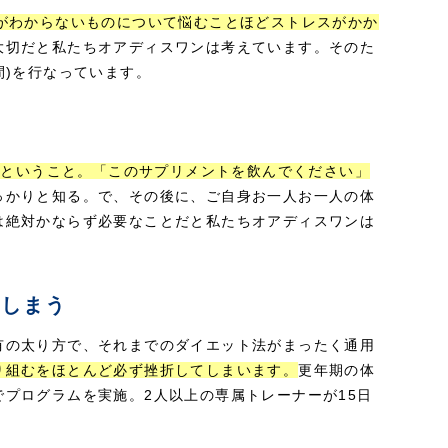
がわからないものについて悩むことほどストレスがかか
大切だと私たちオアディスワンは考えています。そのた
間)を行なっています。
なるということ。「このサプリメントを飲んでください」
っかりと知る。で、その後に、ご自身お一人お一人の体
は絶対かならず必要なことだと私たちオアディスワンは
てしまう
有の太り方で、それまでのダイエット法がまったく通用
り組むをほとんど必ず挫折してしまいます。
更年期の体
プログラムを実施。2人以上の専属トレーナーが15日