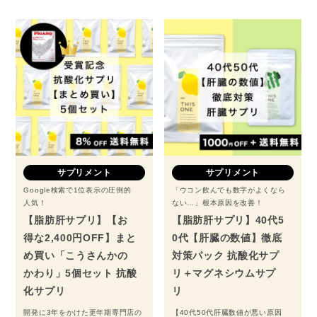
サプリメント
サプリメント
Google検索で1位表示の圧倒的
「ウコン飲んでも数字がよくなら
人気！
ない…」根本原因を改善！
【脂肪肝サプリ】【お
【脂肪肝サプリ】40代5
得な2,400円OFF】まと
0代【肝臓の数値】徹底
め買い「こうさんかの
対策パック 抗酸化サプ
かわり」5個セット 抗酸
リ＋マグネシウムサプ
化サプリ
リ
開発に3年をかけた更年期専門店の
【40代50代肝臓数値が悪い原因