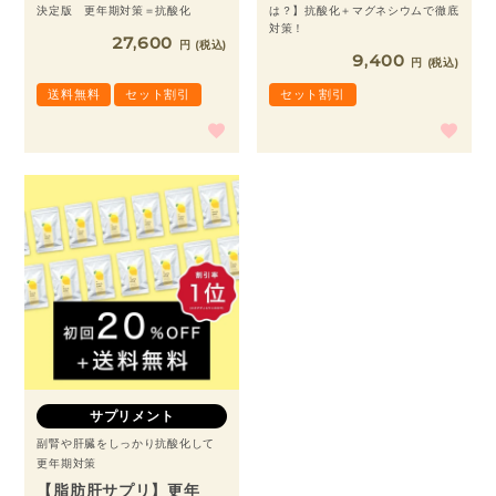
決定版 更年期対策＝抗酸化
は？】抗酸化＋マグネシウムで徹底
対策！
27,600
税込
9,400
税込
送料無料
セット割引
セット割引
サプリメント
副腎や肝臓をしっかり抗酸化して
更年期対策
【脂肪肝サプリ】更年