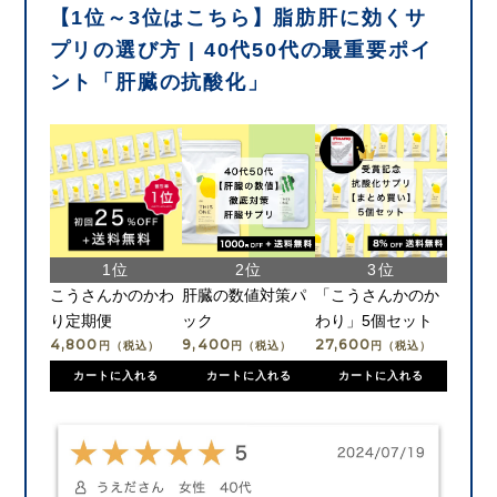
【1位～3位はこちら】脂肪肝に効くサ
プリの選び方 | 40代50代の最重要ポイ
ント「肝臓の抗酸化」
こうさんかのかわ
肝臓の数値対策パ
「こうさんかのか
り定期便
ック
わり」5個セット
4,800
9,400
27,600
円（税込）
円（税込）
円（税込）
カートに入れる
カートに入れる
カートに入れる