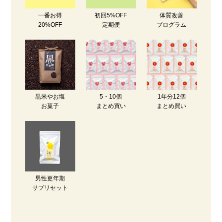
一番お得
初回5%OFF
体質改善
20%OFF
定期便
プログラム
黒米やお塩
5・10個
1年分12個
お菓子
まとめ買い
まとめ買い
男性更年期
サプリセット