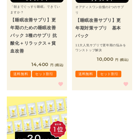
「朝までぐっすり睡眠」できてい
オアディスワン自慢の2つのサプ
ますか？
リ
【睡眠改善サプリ】更
【睡眠改善サプリ】更
年期のための睡眠改善
年期対策サプリ 基本
パック 3種のサプリ 抗
パック
酸化＋リラックス＋貧
11大人気サプリで更年期の悩みを
ワンストップ解決
血改善
10,000
税込
14,400
税込
送料無料
セット割引
送料無料
セット割引