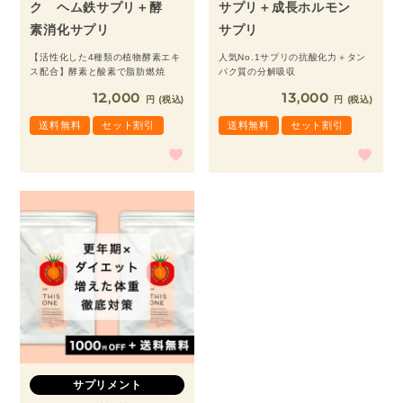
ク ヘム鉄サプリ＋酵
サプリ＋成長ホルモン
素消化サプリ
サプリ
【活性化した4種類の植物酵素エキ
人気No.1サプリの抗酸化力＋タン
ス配合】酵素と酸素で脂肪燃焼
パク質の分解吸収
12,000
13,000
税込
税込
送料無料
セット割引
送料無料
セット割引
サプリメント