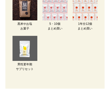
黒米やお塩
5・10個
1年分12個
お菓子
まとめ買い
まとめ買い
男性更年期
サプリセット