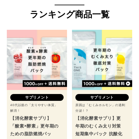
ランキング商品一覧
サプリメント
サプリメント
40代以後の「太りやすい体質」
原因は「むくみホルモン」の過剰
解消！
分泌！？
【消化酵素サプリ】
【消化酵素サプリ】更
「酸素×酵素」更年期の
年期のむくみ太り対策
ための脂肪燃焼パッ
短期集中パック 抗酸化