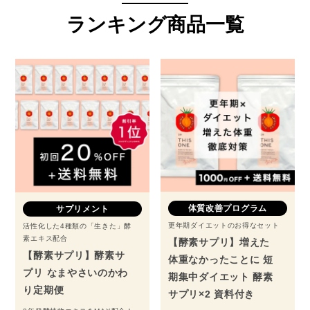
ランキング商品一覧
体質改善プログラム
サプリメント
更年期ダイエットのお得なセット
活性化した4種類の「生きた」酵
素エキス配合
【酵素サプリ】増えた
【酵素サプリ】酵素サ
体重なかったことに 短
プリ なまやさいのかわ
期集中ダイエット 酵素
り定期便
サプリ×2 資料付き