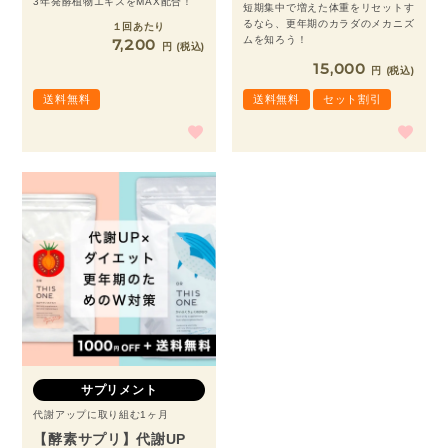
3年発酵植物エキスをMAX配合！
短期集中で増えた体重をリセットす
るなら、更年期のカラダのメカニズ
１回あたり
ムを知ろう！
7,200
税込
15,000
税込
送料無料
送料無料
セット割引
サプリメント
代謝アップに取り組む1ヶ月
【酵素サプリ】代謝UP