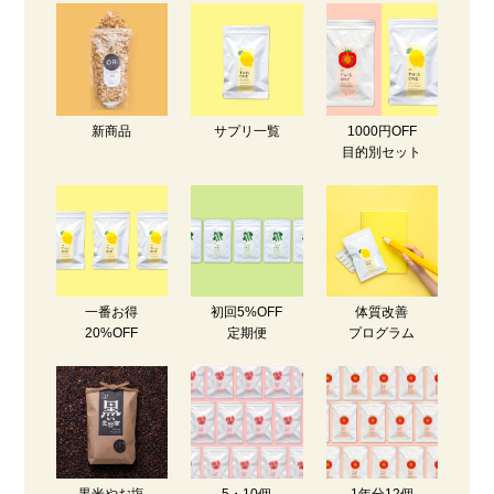
新商品
サプリ一覧
1000円OFF
目的別セット
一番お得
初回5%OFF
体質改善
20%OFF
定期便
プログラム
黒米やお塩
5・10個
1年分12個