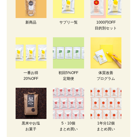
新商品
サプリ一覧
1000円OFF
目的別セット
一番お得
初回5%OFF
体質改善
20%OFF
定期便
プログラム
黒米やお塩
5・10個
1年分12個
お菓子
まとめ買い
まとめ買い