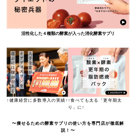
活性化した４種類の酵素が入った消化酵素サプリ
↑健康経営に多数導入の実績↑
↑食べても太る「更年期太
り」に↑
〜痩せるための酵素サプリの使い方を専門店が徹底解
説！〜