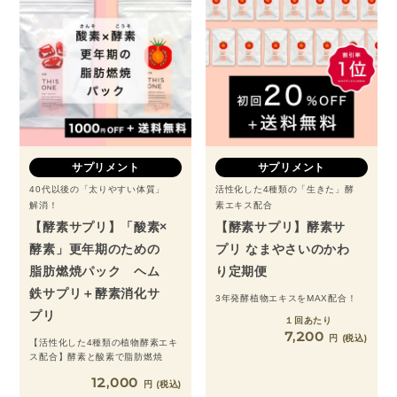
サプリメント
サプリメント
40代以後の「太りやすい体質」
活性化した4種類の「生きた」酵
解消！
素エキス配合
【酵素サプリ】「酸素×
【酵素サプリ】酵素サ
酵素」更年期のための
プリ なまやさいのかわ
脂肪燃焼パック ヘム
り定期便
鉄サプリ＋酵素消化サ
3年発酵植物エキスをMAX配合！
プリ
１回あたり
7,200
税込
【活性化した4種類の植物酵素エキ
ス配合】酵素と酸素で脂肪燃焼
12,000
税込