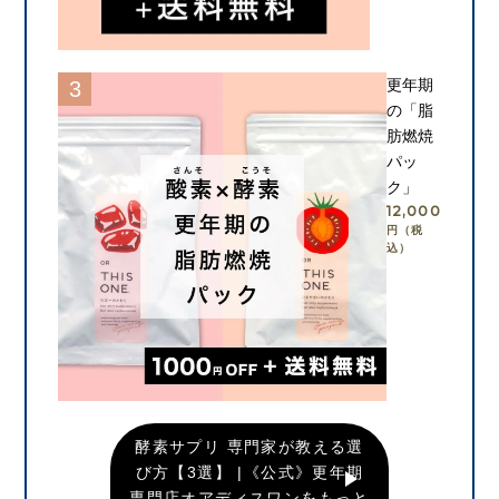
カートに入れる
更年期
の「脂
肪燃焼
パッ
ク」
12,000
円（税
込）
カートに入れる
酵素サプリ 専門家が教える選
び方【3選】 |《公式》更年期
専門店オアディスワンをもっと