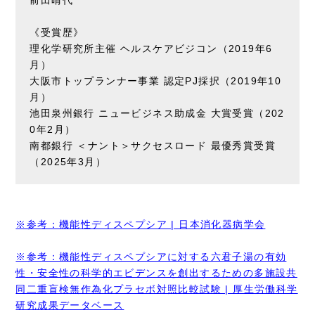
前田晴代
《受賞歴》
理化学研究所主催 ヘルスケアビジコン（2019年6
月）
大阪市トップランナー事業 認定PJ採択（2019年10
月）
池田泉州銀行 ニュービジネス助成金 大賞受賞（202
0年2月）
南都銀行 ＜ナント＞サクセスロード 最優秀賞受賞
（2025年3月）
※参考：機能性ディスペプシア | 日本消化器病学会
※参考：機能性ディスペプシアに対する六君子湯の有効
性・安全性の科学的エビデンスを創出するための多施設共
同二重盲検無作為化プラセボ対照比較試験 | 厚生労働科学
研究成果データベース