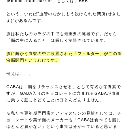
※blood brain barrier、もしくは、BBB
という、いわば"血管のなかにもう設けられた関所(せきし
ょ)"があるんです。
脳は私たちのカラダの中でも最重要の臓器です。だから
「脳の中に入ること」は厳しく制限されています。
脳に向かう血管の中に設置された「フィルター」がこの血
液脳関門というわけです。
例えば、、、
GABAは「脳をリラックスさせる」として有名な栄養素で
すが、GABA入りのチョコレートに含まれるGABAが血液
に乗って脳にとどくことはほとんどありません。
※私たち更年期専門店オアディスワンの見解としては、チ
ョコレートや菓子類のメーカーも「GABAは食べても脳に
ほとんど届かない」という事実は分かっていると思いま