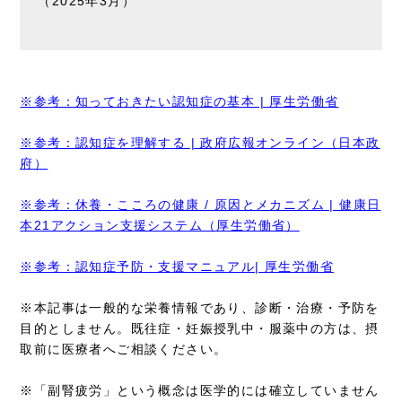
（2025年3月）
※参考：知っておきたい認知症の基本 | 厚生労働省
※参考：認知症を理解する | 政府広報オンライン（日本政
府）
※参考：休養・こころの健康 / 原因とメカニズム | 健康日
本21アクション支援システム（厚生労働省）
※参考：認知症予防・支援マニュアル| 厚生労働省
※本記事は一般的な栄養情報であり、診断・治療・予防を
目的としません。既往症・妊娠授乳中・服薬中の方は、摂
取前に医療者へご相談ください。
※「副腎疲労」という概念は医学的には確立していません