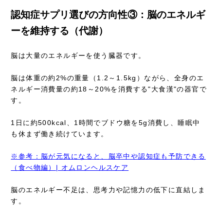
認知症サプリ選びの方向性③：脳のエネルギ
ーを維持する（代謝）
脳は大量のエネルギーを使う臓器です。
脳は体重の約2%の重量（1.2～1.5kg）ながら、全身のエ
ネルギー消費量の約18～20%を消費する"大食漢"の器官で
す。
1日に約500kcal、1時間でブドウ糖を5g消費し、睡眠中
も休まず働き続けています。
※参考：脳が元気になると、脳卒中や認知症も予防できる
（食べ物編）| オムロンヘルスケア
脳のエネルギー不足は、思考力や記憶力の低下に直結しま
す。