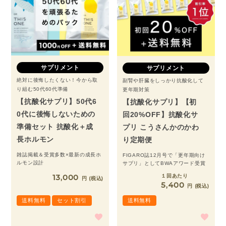
サプリメント
サプリメント
絶対に後悔したくない！今から取
副腎や肝臓をしっかり抗酸化して
り組む50代60代準備
更年期対策
【抗酸化サプリ】50代6
【抗酸化サプリ】【初
0代に後悔しないための
回20%OFF】抗酸化サ
準備セット 抗酸化＋成
プリ こうさんかのかわ
長ホルモン
り定期便
雑誌掲載＆受賞多数×最新の成長ホ
FIGARO誌12月号で「更年期向け
ルモン設計
サプリ」としてBWAアワード受賞
１回あたり
13,000
税込
5,400
税込
送料無料
セット割引
送料無料