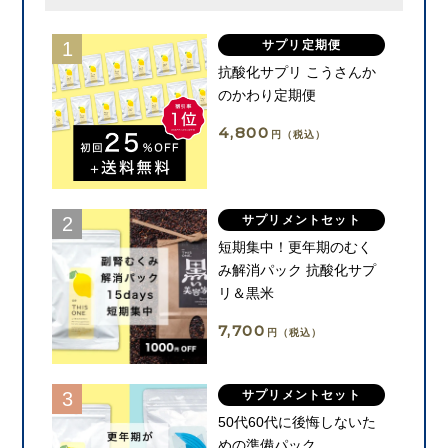
サプリ定期便
抗酸化サプリ こうさんか
のかわり定期便
4,800
円（税込）
サプリメントセット
短期集中！更年期のむく
み解消パック 抗酸化サプ
リ＆黒米
7,700
円（税込）
サプリメントセット
50代60代に後悔しないた
めの準備パック