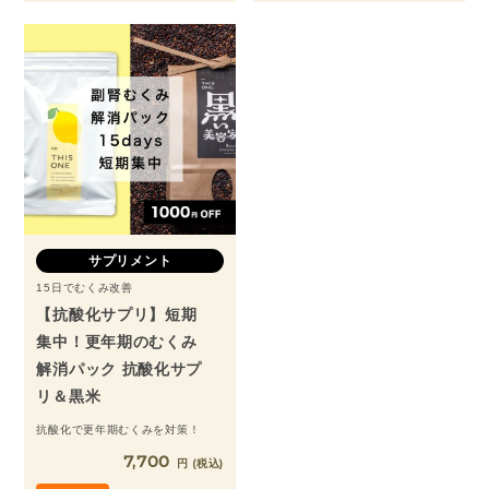
サプリメント
15日でむくみ改善
【抗酸化サプリ】短期
集中！更年期のむくみ
解消パック 抗酸化サプ
リ＆黒米
抗酸化で更年期むくみを対策！
7,700
税込