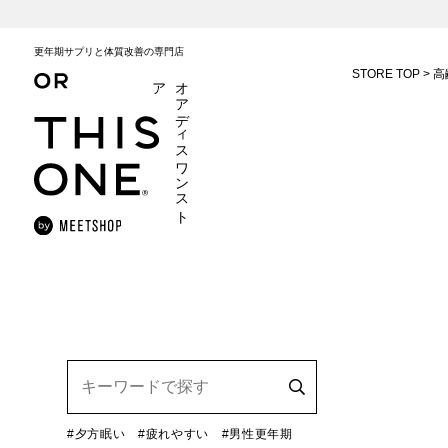
更年期サプリと体質改善の専門店
STORE TOP
高
ア
オ
ア
デ
ィ
ス
ワ
ン
ス
ト
#夕方眠い
#疲れやすい
#男性更年期