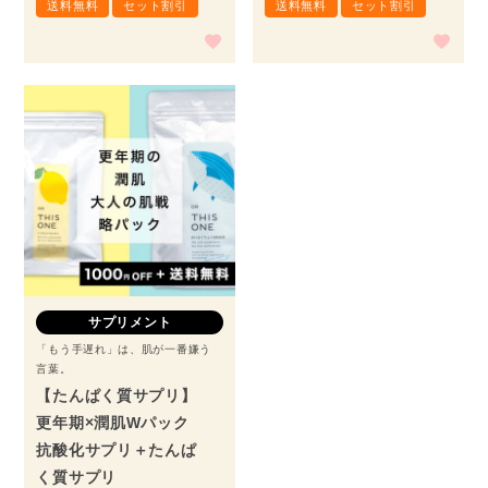
送料無料
セット割引
送料無料
セット割引
サプリメント
「もう手遅れ」は、肌が一番嫌う
言葉。
【たんぱく質サプリ】
更年期×潤肌Wパック
抗酸化サプリ＋たんぱ
く質サプリ