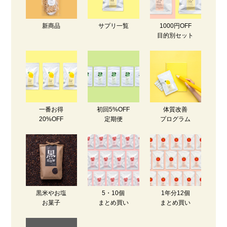
新商品
サプリ一覧
1000円OFF
目的別セット
一番お得
初回5%OFF
体質改善
20%OFF
定期便
プログラム
黒米やお塩
5・10個
1年分12個
お菓子
まとめ買い
まとめ買い