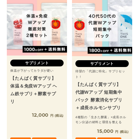
サプリメント
サプリメント
体温が下がってカラダが硬い
待望の「代謝に特化」サプリセッ
ト！
【たんぱく質サプリ】
【たんぱく質サプリ】
体温＆免疫Wアップ ヘ
代謝Wアップ 短期集中
ム鉄サプリ＋酵素サプ
パック 酵素消化サプリ
リ
＋成長ホルモンサプリ
12,000
税込
4種類の「生きた酵素」×成長ホル
モン分泌の材料と環境を整える
15,000
税込