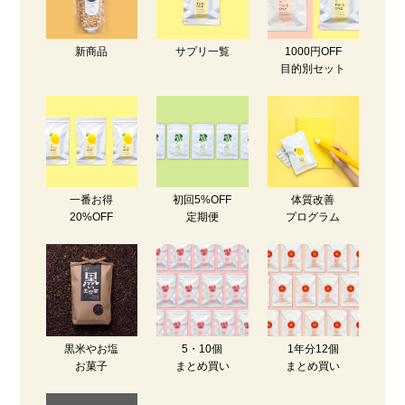
新商品
サプリ一覧
1000円OFF
目的別セット
一番お得
初回5%OFF
体質改善
20%OFF
定期便
プログラム
黒米やお塩
5・10個
1年分12個
お菓子
まとめ買い
まとめ買い