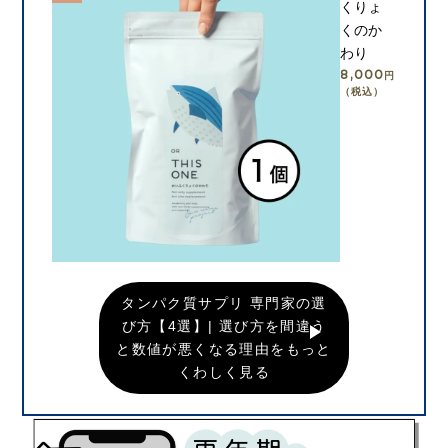
くりょ
くのか
わり
8,000
円
（税込）
カートに入れる
タンパク質サプリ 専門家の選
び方【4選】| 選び方を間違う
と数値が悪くなる理由をもっと
くわしく見る