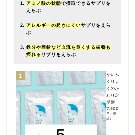
アミノ酸の状態
で摂取できるサプリを
えらぶ
アレルギーの起きにくい
サプリをえら
ぶ
鉄分や亜鉛など血流を良くする栄養も
摂れる
サプリをえらぶ
かいふ
くりょ
くのか
わり定
期便
7,600
円（税
込）