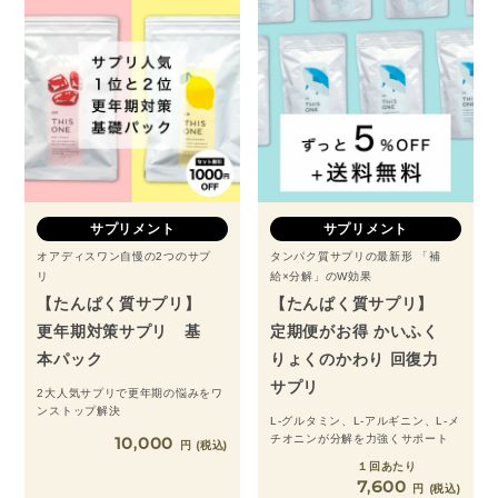
サプリメント
サプリメント
オアディスワン自慢の2つのサプ
タンパク質サプリの最新形 「補
リ
給×分解」のW効果
【たんぱく質サプリ】
【たんぱく質サプリ】
更年期対策サプリ 基
定期便がお得 かいふく
本パック
りょくのかわり 回復力
サプリ
2大人気サプリで更年期の悩みをワ
ンストップ解決
L-グルタミン、L-アルギニン、L-メ
10,000
チオニンが分解を力強くサポート
税込
１回あたり
7,600
税込